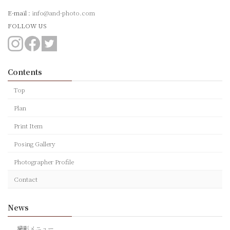
E-mail :
info@and-photo.com
FOLLOW US
Contents
Top
Plan
Print Item
Posing Gallery
Photographer Profile
Contact
News
撮影メニュー